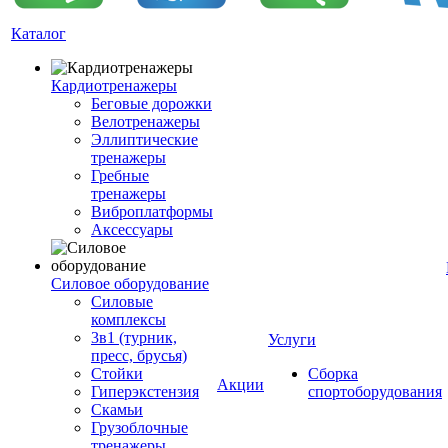
Каталог
Кардиотренажеры
Беговые дорожки
Велотренажеры
Эллиптические
тренажеры
Гребные
тренажеры
Виброплатформы
Аксессуары
Силовое оборудование
Силовые
комплексы
3в1 (турник,
Услуги
пресс, брусья)
Стойки
Сборка
Акции
Гиперэкстензия
спортоборудования
Скамьи
Грузоблочные
тренажеры