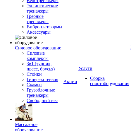
Велотренажеры
Эллиптические
тренажеры
Гребные
тренажеры
Виброплатформы
Аксессуары
Силовое оборудование
Силовые
комплексы
3в1 (турник,
Услуги
пресс, брусья)
Стойки
Сборка
Гиперэкстензия
Акции
спортоборудования
Скамьи
Грузоблочные
тренажеры
Свободный вес
Массажное
оборудование