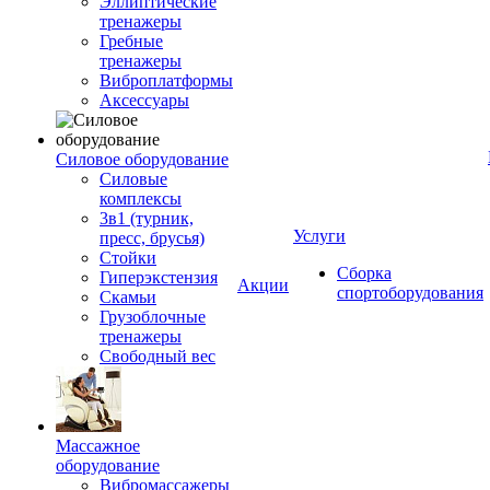
Эллиптические
тренажеры
Гребные
тренажеры
Виброплатформы
Аксессуары
Силовое оборудование
Силовые
комплексы
3в1 (турник,
Услуги
пресс, брусья)
Стойки
Сборка
Гиперэкстензия
Акции
спортоборудования
Скамьи
Грузоблочные
тренажеры
Свободный вес
Массажное
оборудование
Вибромассажеры