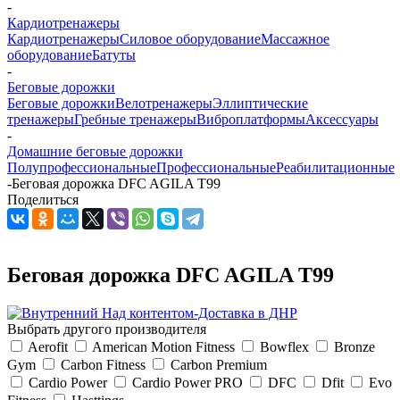
-
Кардиотренажеры
Кардиотренажеры
Силовое оборудование
Массажное
оборудование
Батуты
-
Беговые дорожки
Беговые дорожки
Велотренажеры
Эллиптические
тренажеры
Гребные тренажеры
Виброплатформы
Аксессуары
-
Домашние беговые дорожки
Полупрофессиональные
Профессиональные
Реабилитационные
-
Беговая дорожка DFC AGILA T99
Поделиться
Беговая дорожка DFC AGILA T99
Выбрать другого производителя
Aerofit
American Motion Fitness
Bowflex
Bronze
Gym
Carbon Fitness
Carbon Premium
Cardio Power
Cardio Power PRO
DFC
Dfit
Evo