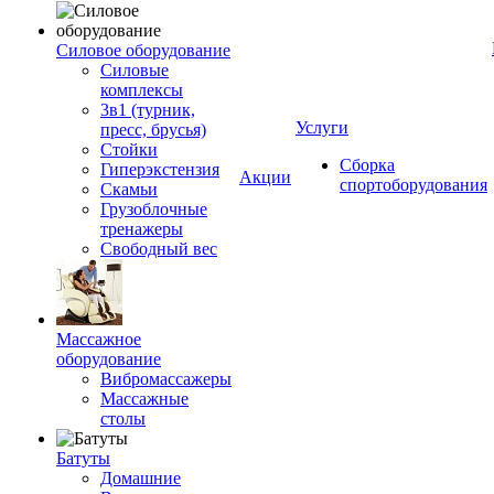
Силовое оборудование
Силовые
комплексы
3в1 (турник,
Услуги
пресс, брусья)
Стойки
Сборка
Гиперэкстензия
Акции
спортоборудования
Скамьи
Грузоблочные
тренажеры
Свободный вес
Массажное
оборудование
Вибромассажеры
Массажные
столы
Батуты
Домашние