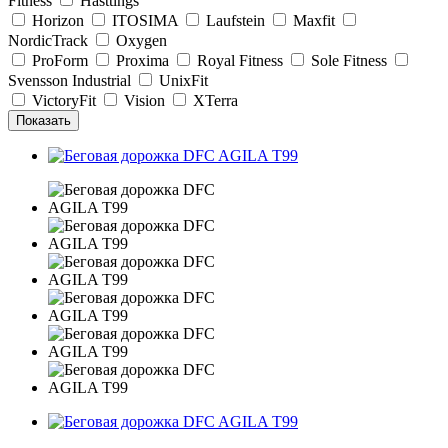
Fitness
Hasttings
Horizon
ITOSIMA
Laufstein
Maxfit
NordicTrack
Oxygen
ProForm
Proxima
Royal Fitness
Sole Fitness
Svensson Industrial
UnixFit
VictoryFit
Vision
XTerra