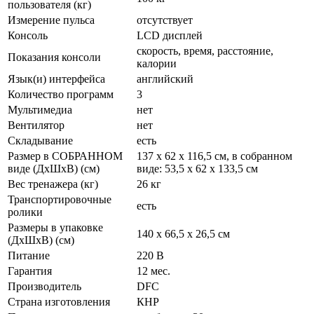
пользователя (кг)
Измерение пульса
отсутствует
Консоль
LCD дисплей
скорость, время, расстояние,
Показания консоли
калории
Язык(и) интерфейса
английский
Количество программ
3
Мультимедиа
нет
Вентилятор
нет
Складывание
есть
Размер в СОБРАННОМ
137 х 62 х 116,5 см, в собранном
виде (ДхШхВ) (см)
виде: 53,5 х 62 х 133,5 см
Вес тренажера (кг)
26 кг
Транспортировочные
есть
ролики
Размеры в упаковке
140 х 66,5 х 26,5 см
(ДхШхВ) (см)
Питание
220 В
Гарантия
12 мес.
Производитель
DFC
Страна изготовления
КНР