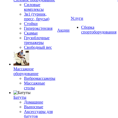
Силовые
комплексы
3в1 (турник,
Услуги
пресс, брусья)
Стойки
Сборка
Гиперэкстензия
Акции
спортоборудования
Скамьи
Грузоблочные
тренажеры
Свободный вес
Массажное
оборудование
Вибромассажеры
Массажные
столы
Батуты
Домашние
Выносные
Аксессуары для
батутов