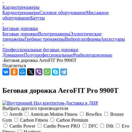
-
Кардиотренажеры
Кардиотренажеры
Силовое оборудование
Массажное
оборудование
Батуты
-
Беговые дорожки
Беговые дорожки
Велотренажеры
Эллиптические
тренажеры
Гребные тренажеры
Виброплатформы
Аксессуары
-
Профессиональные беговые дорожки
Домашние
Полупрофессиональные
Реабилитационные
-
Беговая дорожка AeroFIT Pro 9900T
Поделиться
Беговая дорожка AeroFIT Pro 9900T
Выбрать другого производителя
Aerofit
American Motion Fitness
Bowflex
Bronze
Gym
Carbon Fitness
Carbon Premium
Cardio Power
Cardio Power PRO
DFC
Dfit
Evo
Fitness
Hasttings