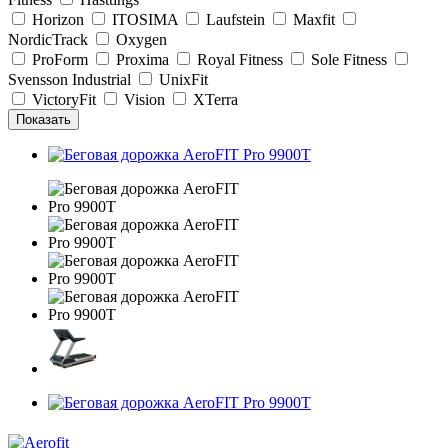
Horizon
ITOSIMA
Laufstein
Maxfit
NordicTrack
Oxygen
ProForm
Proxima
Royal Fitness
Sole Fitness
Svensson Industrial
UnixFit
VictoryFit
Vision
XTerra