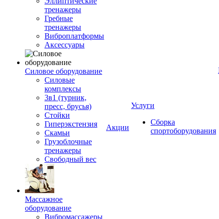
Эллиптические
тренажеры
Гребные
тренажеры
Виброплатформы
Аксессуары
Силовое оборудование
Силовые
комплексы
3в1 (турник,
Услуги
пресс, брусья)
Стойки
Сборка
Гиперэкстензия
Акции
спортоборудования
Скамьи
Грузоблочные
тренажеры
Свободный вес
Массажное
оборудование
Вибромассажеры