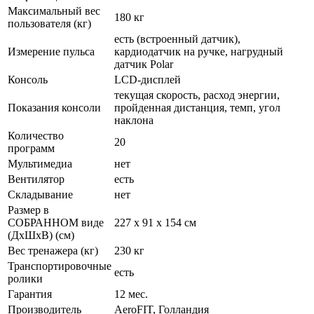
Максимальный вес
180 кг
пользователя (кг)
есть (встроенный датчик),
Измерение пульса
кардиодатчик на ручке, нагрудный
датчик Polar
Консоль
LCD-дисплей
текущая скорость, расход энергии,
Показания консоли
пройденная дистанция, темп, угол
наклона
Количество
20
программ
Мультимедиа
нет
Вентилятор
есть
Складывание
нет
Размер в
СОБРАННОМ виде
227 x 91 x 154 см
(ДхШхВ) (см)
Вес тренажера (кг)
230 кг
Транспортировочные
есть
ролики
Гарантия
12 мес.
Производитель
AeroFIT, Голландия