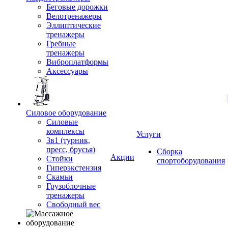
Беговые дорожки
Велотренажеры
Эллиптические
тренажеры
Гребные
тренажеры
Виброплатформы
Аксессуары
Силовое оборудование
Силовые
комплексы
Услуги
3в1 (турник,
пресс, брусья)
Сборка
Акции
Стойки
спортоборудования
Гиперэкстензия
Скамьи
Грузоблочные
тренажеры
Свободный вес