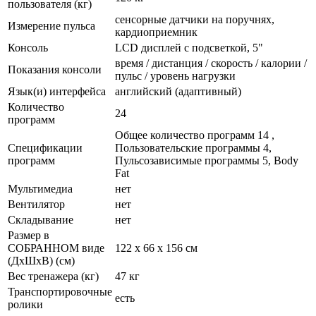
пользователя (кг)
сенсорные датчики на поручнях,
Измерение пульса
кардиоприемник
Консоль
LCD дисплей с подсветкой, 5"
время / дистанция / скорость / калории /
Показания консоли
пульс / уровень нагрузки
Язык(и) интерфейса
английский (адаптивный)
Количество
24
программ
Общее количество программ 14 ,
Спецификации
Пользовательские программы 4,
программ
Пульсозависимые программы 5, Body
Fat
Мультимедиа
нет
Вентилятор
нет
Складывание
нет
Размер в
СОБРАННОМ виде
122 х 66 х 156 см
(ДхШхВ) (см)
Вес тренажера (кг)
47 кг
Транспортировочные
есть
ролики