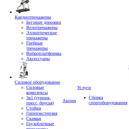
Кардиотренажеры
Беговые дорожки
Велотренажеры
Эллиптические
тренажеры
Гребные
тренажеры
Виброплатформы
Аксессуары
Силовое оборудование
Силовые
Услуги
комплексы
Сборка
3в1 (турник,
Акции
спортоборудования
пресс, брусья)
Стойки
Гиперэкстензия
Скамьи
Грузоблочные
тренажеры