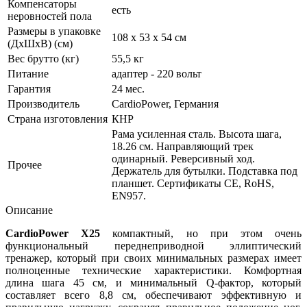
Компенсаторы
есть
неровностей пола
Размеры в упаковке
108 х 53 х 54 см
(ДхШхВ) (см)
Вес брутто (кг)
55,5 кг
Питание
адаптер - 220 вольт
Гарантия
24 мес.
Производитель
CardioPower, Германия
Страна изготовления
КНР
Рама усиленная сталь. Высота шага,
18.26 см. Направляющий трек
одинарный. Реверсивный ход.
Прочее
Держатель для бутылки. Подставка под
планшет. Сертификаты CE, RoHS,
EN957.
Описание
CardioPower X25
компактный, но при этом очень
функциональный переднеприводной эллиптический
тренажер, который при своих минимальных размерах имеет
полноценные технические характеристики. Комфортная
длина шага 45 см, и минимальный Q-фактор, который
составляет всего 8,8 см, обеспечивают эффективную и