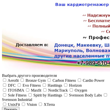
Выбрать другого производителя
Aerofit
Bronze Gym
Carbon Fitness
Cardio Power
DFC
Evo Fitness
Hasttings
Horizon
ITOSIMA
Maxfit
NordicTrack
Oxygen
Sole Fitness
Spirit by Hasttings
Svensson Body Labs
Svensson Industrial
UnixFit
Vision
XTerra