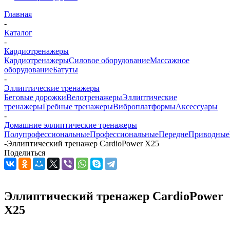
Главная
-
Каталог
-
Кардиотренажеры
Кардиотренажеры
Силовое оборудование
Массажное
оборудование
Батуты
-
Эллиптические тренажеры
Беговые дорожки
Велотренажеры
Эллиптические
тренажеры
Гребные тренажеры
Виброплатформы
Аксессуары
-
Домашние эллиптические тренажеры
Полупрофессиональные
Профессиональные
ПереднеПриводные
-
Эллиптический тренажер CardioPower X25
Поделиться
Эллиптический тренажер CardioPower
X25