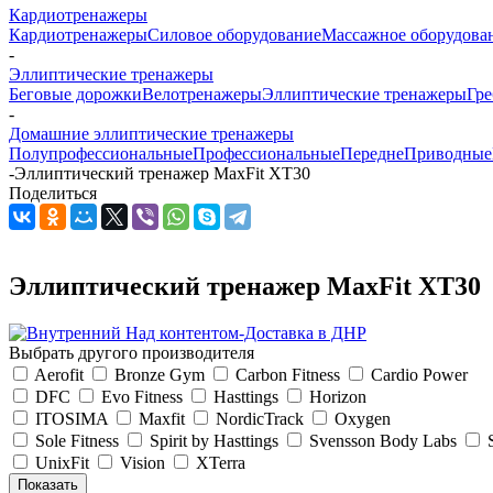
Кардиотренажеры
Кардиотренажеры
Силовое оборудование
Массажное оборудова
-
Эллиптические тренажеры
Беговые дорожки
Велотренажеры
Эллиптические тренажеры
Гр
-
Домашние эллиптические тренажеры
Полупрофессиональные
Профессиональные
ПереднеПриводные
-
Эллиптический тренажер MaxFit XT30
Поделиться
Эллиптический тренажер MaxFit XT30
Выбрать другого производителя
Aerofit
Bronze Gym
Carbon Fitness
Cardio Power
DFC
Evo Fitness
Hasttings
Horizon
ITOSIMA
Maxfit
NordicTrack
Oxygen
Sole Fitness
Spirit by Hasttings
Svensson Body Labs
UnixFit
Vision
XTerra