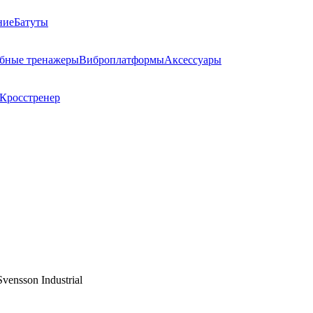
ние
Батуты
ебные тренажеры
Виброплатформы
Аксессуары
Кросстренер
Svensson Industrial