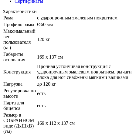
Сертификаты
Характеристики
Рама
с ударопрочным эмалевым покрытием
Профиль рамы
Ø60 мм
Максимальный
вес
120 кг
пользователя
(кг)
Габариты
169 х 137 см
основания
Прочная устойчивая конструкция с
Конструкция
ударопрочным эмалевым покрытием, рычаги
блока для ног снабжены мягкими валиками
Нагрузка
до 120 кг
Регулировка по
есть
высоте
Парта для
есть
бицепса
Размер в
СОБРАННОМ
169 х 112 х 137 см
виде (ДхШхВ)
(см)