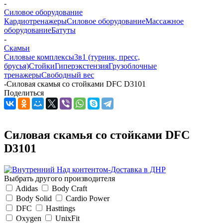
-
Силовое оборудование
Кардиотренажеры
Силовое оборудование
Массажное
оборудование
Батуты
-
Скамьи
Силовые комплексы
3в1 (турник, пресс,
брусья)
Стойки
Гиперэкстензия
Грузоблочные
тренажеры
Свободный вес
-
Силовая скамья со стойками DFC D3101
Поделиться
Силовая скамья со стойками DFC
D3101
Выбрать другого производителя
Adidas
Body Craft
Body Solid
Cardio Power
DFC
Hasttings
Oxygen
UnixFit