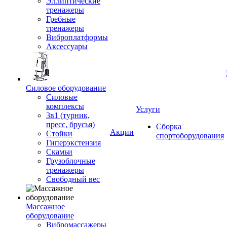
Эллиптические
тренажеры
Гребные
тренажеры
Виброплатформы
Аксессуары
Силовое оборудование
Силовые
комплексы
Услуги
3в1 (турник,
пресс, брусья)
Сборка
Акции
Стойки
спортоборудования
Гиперэкстензия
Скамьи
Грузоблочные
тренажеры
Свободный вес
Массажное
оборудование
Вибромассажеры