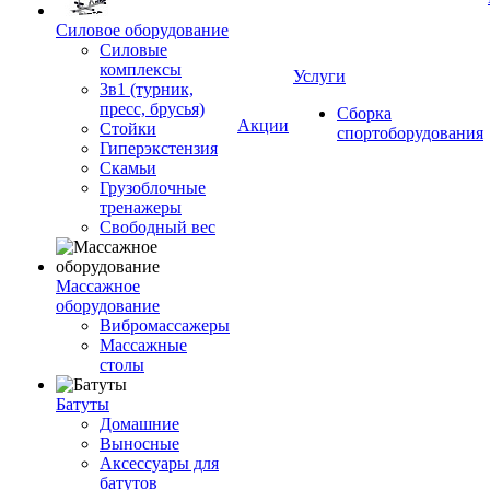
Силовое оборудование
Силовые
комплексы
Услуги
3в1 (турник,
пресс, брусья)
Сборка
Акции
Стойки
спортоборудования
Гиперэкстензия
Скамьи
Грузоблочные
тренажеры
Свободный вес
Массажное
оборудование
Вибромассажеры
Массажные
столы
Батуты
Домашние
Выносные
Аксессуары для
батутов