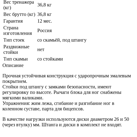
Вес тренажера
36,8 кг
(кг)
Вес брутто (кг)
36,8 кг
Гарантия
12 мес.
Страна
Россия
изготовления
Тип стоек
со скамьёй, под штангу
Раздвижные
нет
стойки
Тип скамьи
со стойками
Описание
Прочная устойчивая конструкция с ударопрочным эмалевым
покрытием.
Стойки под штангу с замками безопасности, имеют
регулировку по высоте. Рычаги блока для ног снабжены
мягкими валиками.
Упражнения: жим лежа, сгибание и разгибание ног в
коленном суставе, парта для бицепсов.
В качестве нагрузки используются диски диаметром 26 и 50
(через втулку) мм. Штанга и диски в комплект не входят.