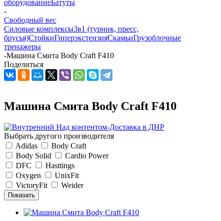
оборудование
Батуты
-
Свободный вес
Силовые комплексы
3в1 (турник, пресс,
брусья)
Стойки
Гиперэкстензия
Скамьи
Грузоблочные
тренажеры
-
Машина Смита Body Craft F410
Поделиться
Машина Смита Body Craft F410
Выбрать другого производителя
Adidas
Body Craft
Body Solid
Cardio Power
DFC
Hasttings
Oxygen
UnixFit
VictoryFit
Weider