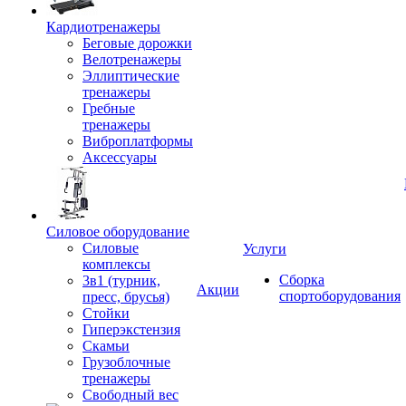
Кардиотренажеры
Беговые дорожки
Велотренажеры
Эллиптические
тренажеры
Гребные
тренажеры
Виброплатформы
Аксессуары
Силовое оборудование
Силовые
Услуги
комплексы
Сборка
3в1 (турник,
Акции
спортоборудования
пресс, брусья)
Стойки
Гиперэкстензия
Скамьи
Грузоблочные
тренажеры
Свободный вес