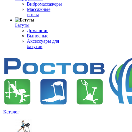
Вибромассажеры
Массажные
столы
Батуты
Домашние
Выносные
Аксессуары для
батутов
Каталог