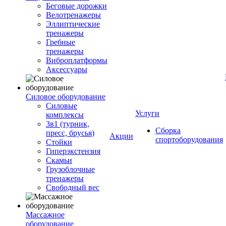
Беговые дорожки
Велотренажеры
Эллиптические
тренажеры
Гребные
тренажеры
Виброплатформы
Аксессуары
Силовое оборудование
Силовые
Услуги
комплексы
3в1 (турник,
Сборка
пресс, брусья)
Акции
спортоборудования
Стойки
Гиперэкстензия
Скамьи
Грузоблочные
тренажеры
Свободный вес
Массажное
оборудование